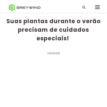
Pular
M
para
o
Suas plantas durante o verão
conteúdo
precisam de cuidados
especiais!
ANÚNCIOS