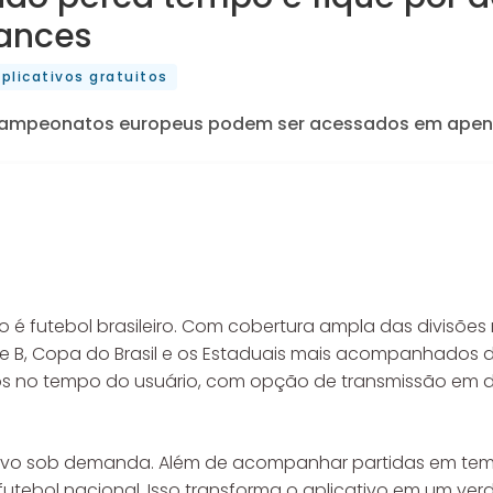
lances
plicativos gratuitos
ampeonatos europeus podem ser acessados em apena
 é futebol brasileiro. Com cobertura ampla das divisões 
e B, Copa do Brasil e os Estaduais mais acompanhados do 
s no tempo do usuário, com opção de transmissão em dif
ervo sob demanda. Além de acompanhar partidas em tempo
 futebol nacional. Isso transforma o aplicativo em um ve