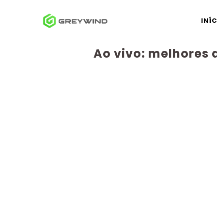
Pular
para
INÍ
o
conteúdo
Ao vivo: melhores 