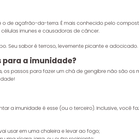
 o de açafrão-da-terra. É mais conhecido pelo compost
 células imunes e causadoras de câncer.
rpo. Seu sabor é terroso, levemente picante e adocicado.
s para a imunidade?
ja, os passos para fazer um chá de gengibre não são o
idade!
r a imunidade é esse (ou o terceiro). Inclusive, você f
ai usar em uma chaleira e levar ao fogo;
 uma xícara, jarra, ou outro recipiente;