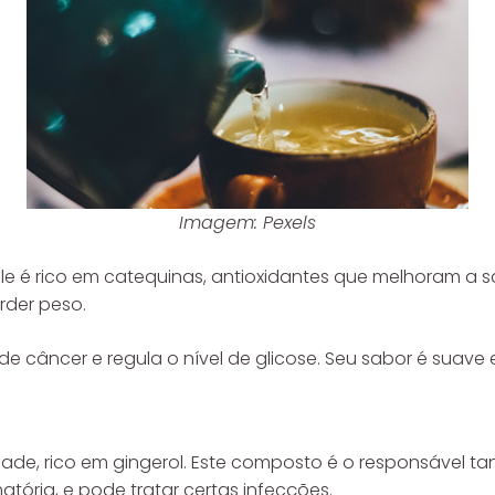
Imagem: Pexels
e é rico em catequinas, antioxidantes que melhoram a s
rder peso.
de câncer e regula o nível de glicose. Seu sabor é sua
de, rico em gingerol. Este composto é o responsável ta
atória, e pode tratar certas infecções.