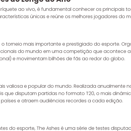
críquete ao vivo, é fundamental conhecer os principais t
acterísticas únicas e reúne os melhores jogadores do mu
 torneio mais importante e prestigiado do esporte. Orga
 nacionais do mundo em uma competição que acontece a 
onal) e movimentam bilhões de fãs ao redor do globo.
 mais valiosa e popular do mundo. Realizada anualmente 
ais que disputam partidas no formato T20, o mais dinâm
00 países e atraem audiências recordes a cada edição.
es do esporte, The Ashes é uma série de testes disputad