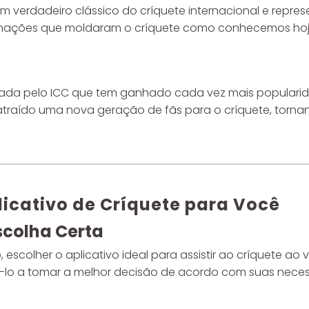
m verdadeiro clássico do críquete internacional e repre
as nações que moldaram o críquete como conhecemos hoj
zada pelo ICC que tem ganhado cada vez mais popularid
 atraído uma nova geração de fãs para o críquete, torna
icativo de Críquete para Você
scolha Certa
colher o aplicativo ideal para assistir ao críquete ao v
á-lo a tomar a melhor decisão de acordo com suas neces