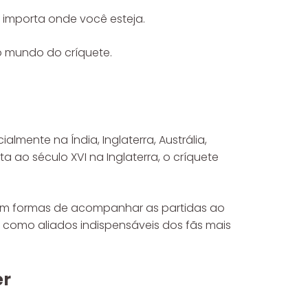
o importa onde você esteja.
o mundo do críquete.
mente na Índia, Inglaterra, Austrália,
a ao século XVI na Inglaterra, o críquete
cam formas de acompanhar as partidas ao
 como aliados indispensáveis dos fãs mais
er