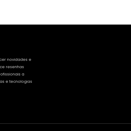
cer novidades e
rece resenhas
fissionais a
as e tecnologias