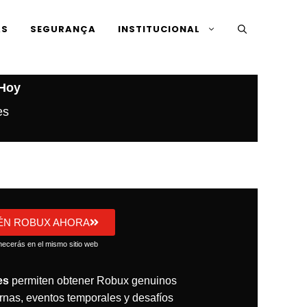
AS
SEGURANÇA
INSTITUCIONAL
 Hoy
es
ÉN ROBUX AHORA
ecerás en el mismo sitio web
es
permiten obtener Robux genuinos
rnas, eventos temporales y desafíos