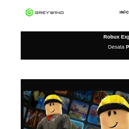
INÍ
Robux Exp
Desata
P