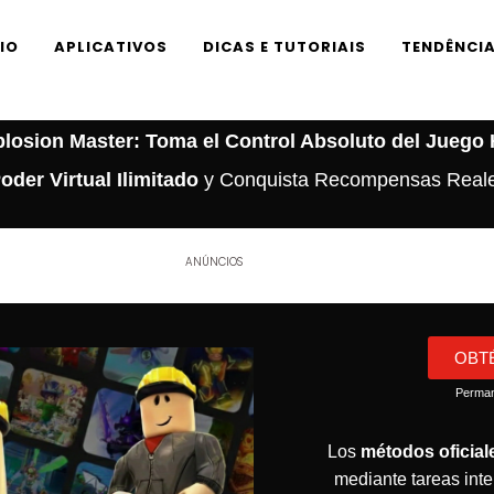
CIO
APLICATIVOS
DICAS E TUTORIAIS
TENDÊNCI
losion Master: Toma el Control Absoluto del Juego
oder Virtual Ilimitado
y Conquista Recompensas Real
ANÚNCIOS
OBT
Perman
Los
métodos oficial
mediante tareas inte