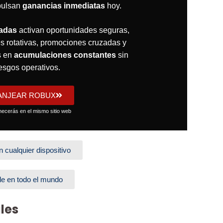
pulsan
ganancias inmediatas
hoy.
cadas
activan oportunidades seguras,
s rotativas, promociones cruzadas y
s en
acumulaciones constantes
sin
iesgos operativos.
ANJEAR ROBUX
ecerás en el mismo sitio web
 cualquier dispositivo
le en todo el mundo
les