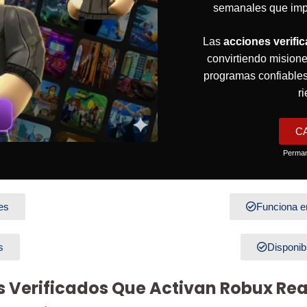
semanales que im
Las
acciones verifi
convirtiendo misione
programas confiable
r
C
Perman
es
Funciona en
s
Disponib
 Verificados Que Activan Robux Rea