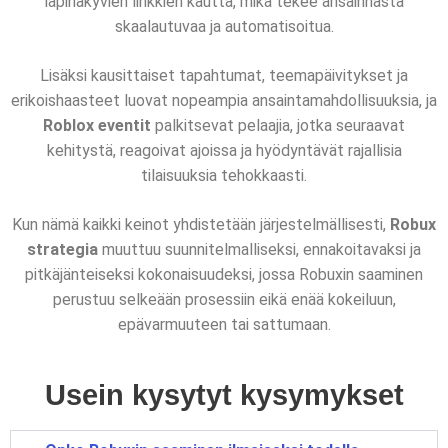
läpinäkyvien linkkien kautta, mikä tekee ansainnasta
skaalautuvaa ja automatisoitua.
Lisäksi kausittaiset tapahtumat, teemapäivitykset ja
erikoishaasteet luovat nopeampia ansaintamahdollisuuksia, ja
Roblox eventit
palkitsevat pelaajia, jotka seuraavat
kehitystä, reagoivat ajoissa ja hyödyntävät rajallisia
tilaisuuksia tehokkaasti.
Kun nämä kaikki keinot yhdistetään järjestelmällisesti,
Robux
strategia
muuttuu suunnitelmalliseksi, ennakoitavaksi ja
pitkäjänteiseksi kokonaisuudeksi, jossa Robuxin saaminen
perustuu selkeään prosessiin eikä enää kokeiluun,
epävarmuuteen tai sattumaan.
Usein kysytyt kysymykset