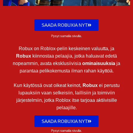
SAADA ROBUXIA NYT
Pysyt samalla sivulla.
Robux on Roblox-pelin keskeinen valuutta, ja
Robux
kiinnostaa pelaajia, jotka haluavat edetä
nopeammin, avata eksklusiivisia
ominaisuuksia
ja
parantaa pelikokemusta ilman rahan käyttöä.
Kun käytössä ovat oikeat keinot,
Robux
ei perustu
lupauksiin vaan selkeisiin, laillisiin ja toimiviin
järjestelmiin, jotka Roblox itse tarjoaa aktiivisille
pelaajille.
SAADA ROBUXIA NYT
Pysyt samalla sivulla.