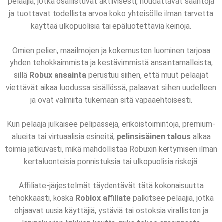
pelaajia, jotka osallistuvat aktiivisesti, noudattavat sääntöjä
ja tuottavat todellista arvoa koko yhteisölle ilman tarvetta
käyttää ulkopuolisia tai epäluotettavia keinoja.
Omien pelien, maailmojen ja kokemusten luominen tarjoaa
yhden tehokkaimmista ja kestävimmistä ansaintamalleista,
sillä
Robux ansainta
perustuu siihen, että muut pelaajat
viettävät aikaa luodussa sisällössä, palaavat siihen uudelleen
ja ovat valmiita tukemaan sitä vapaaehtoisesti.
Kun pelaaja julkaisee pelipasseja, erikoistoimintoja, premium-
alueita tai virtuaalisia esineitä,
pelinsisäinen talous
alkaa
toimia jatkuvasti, mikä mahdollistaa Robuxin kertymisen ilman
kertaluonteisia ponnistuksia tai ulkopuolisia riskejä.
Affiliate-järjestelmät täydentävät tätä kokonaisuutta
tehokkaasti, koska
Roblox affiliate
palkitsee pelaajia, jotka
ohjaavat uusia käyttäjiä, ystäviä tai ostoksia virallisten ja