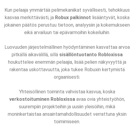
Kun pelaaja ymmärtää pelimekaniikat syvällisesti, tehokkuus
kasvaa merkittävästi, ja
Robux palkinnot
lisääntyvät, koska
jokainen päätös perustuu tietoon, analyysiin ja kokemukseen
eikä arvailuun tai epävarmoihin kokeiluihin.
Luovuuden järjestelmällinen hyödyntäminen kasvattaa arvoa
pitkällä aikavälillä, sillä
sisällöntuotanto Robloxissa
houkuttelee enemmän pelaajia, lisää pelien näkyvyyttä ja
rakentaa uskottavuutta, joka tukee Robuxin kertymistä
orgaanisesti.
Yhteisöllinen toiminta vahvistaa kasvua, koska
verkostoituminen Robloxissa
avaa ovia yhteistyöhön,
suurempiin projekteihin ja uusiin yleisöihin, mikä
moninkertaistaa ansaintamahdollisuudet verrattuna yksin
toimimiseen.