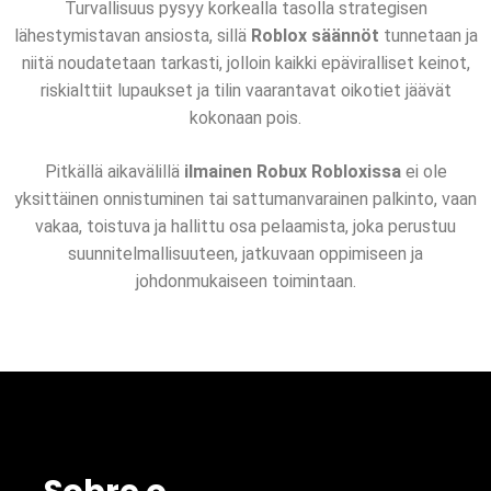
Turvallisuus pysyy korkealla tasolla strategisen
lähestymistavan ansiosta, sillä
Roblox säännöt
tunnetaan ja
niitä noudatetaan tarkasti, jolloin kaikki epäviralliset keinot,
riskialttiit lupaukset ja tilin vaarantavat oikotiet jäävät
kokonaan pois.
Pitkällä aikavälillä
ilmainen Robux Robloxissa
ei ole
yksittäinen onnistuminen tai sattumanvarainen palkinto, vaan
vakaa, toistuva ja hallittu osa pelaamista, joka perustuu
suunnitelmallisuuteen, jatkuvaan oppimiseen ja
johdonmukaiseen toimintaan.