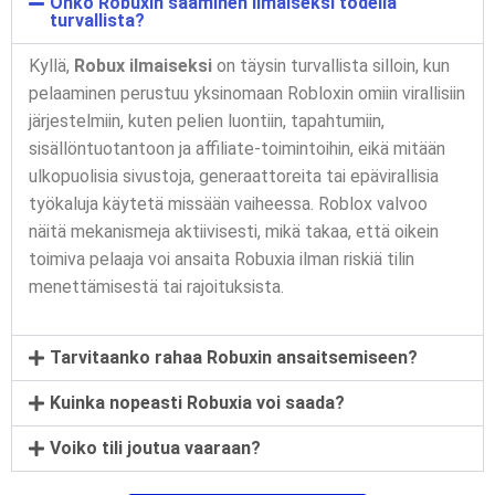
Onko Robuxin saaminen ilmaiseksi todella
turvallista?
Kyllä,
Robux ilmaiseksi
on täysin turvallista silloin, kun
pelaaminen perustuu yksinomaan Robloxin omiin virallisiin
järjestelmiin, kuten pelien luontiin, tapahtumiin,
sisällöntuotantoon ja affiliate-toimintoihin, eikä mitään
ulkopuolisia sivustoja, generaattoreita tai epävirallisia
työkaluja käytetä missään vaiheessa. Roblox valvoo
näitä mekanismeja aktiivisesti, mikä takaa, että oikein
toimiva pelaaja voi ansaita Robuxia ilman riskiä tilin
menettämisestä tai rajoituksista.
Tarvitaanko rahaa Robuxin ansaitsemiseen?
Kuinka nopeasti Robuxia voi saada?
Voiko tili joutua vaaraan?