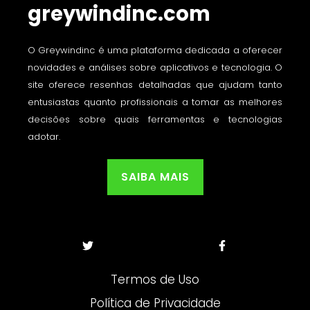
greywindinc.com
O Greywindinc é uma plataforma dedicada a oferecer
novidades e análises sobre aplicativos e tecnologia. O
site oferece resenhas detalhadas que ajudam tanto
entusiastas quanto profissionais a tomar as melhores
decisões sobre quais ferramentas e tecnologias
adotar.
SAIBA MAIS
Termos de Uso
Política de Privacidade