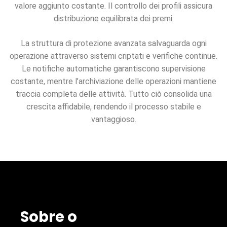
valore aggiunto costante. Il controllo dei profili assicura
distribuzione equilibrata dei premi.
La struttura di protezione avanzata salvaguarda ogni
operazione attraverso sistemi criptati e verifiche continue.
Le notifiche automatiche garantiscono supervisione
costante, mentre l’archiviazione delle operazioni mantiene
traccia completa delle attività. Tutto ciò consolida una
crescita affidabile, rendendo il processo stabile e
vantaggioso.
Sobre o