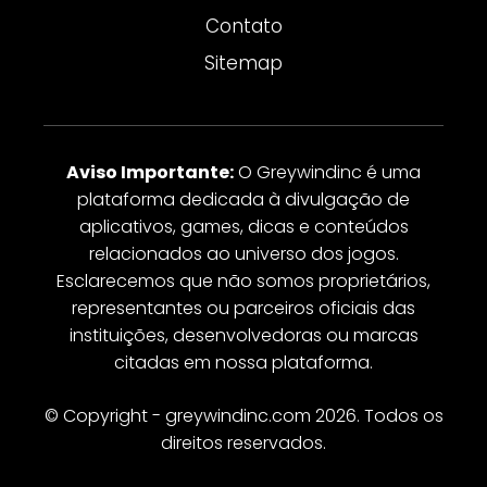
Contato
Sitemap
Aviso Importante:
O Greywindinc é uma
plataforma dedicada à divulgação de
aplicativos, games, dicas e conteúdos
relacionados ao universo dos jogos.
Esclarecemos que não somos proprietários,
representantes ou parceiros oficiais das
instituições, desenvolvedoras ou marcas
citadas em nossa plataforma.
© Copyright - greywindinc.com 2026. Todos os
direitos reservados.