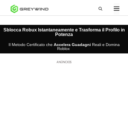
Sblocca Robux Istantaneamente e Trasforma il Profilo in
Potenza
Il Metodo Certificato che
Accelera Guadagni
Reali e Domina
Roblox
ANÚNCIOS