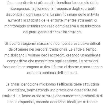
L’uso coordinato di più canali intensifica l’accumulo delle
ricompense, migliorando la frequenza degli accrediti
disponibili in ogni sessione. La pianificazione delle attività
aumenta la stabilità delle entrate, mentre strumenti di
monitoraggio ottimizzano resa complessiva e distribuzione
dei punti generati senza interruzioni.
Gli eventi stagionali rilasciano ricompense esclusive difficili
da ottenere nei percorsi tradizionali. Le sfide a tempo
moltiplicano il volume degli accrediti, creando un ambiente
competitivo che massimizza ogni sessione. Le rotazioni
frequenti mantengono attivo il flusso di risorse e sostengono
crescita continua dell’account.
Le analisi periodiche migliorano l’efficacia delle attivazioni
quotidiane, permettendo una precisione crescente nei
risultati. Le fasce orarie strategiche aumentano probabilità di
bonus disponibili, creando condizioni ideali per ottenere