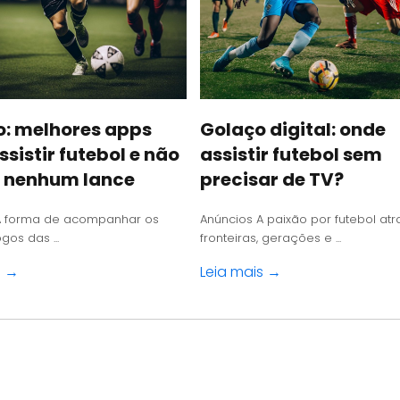
o: melhores apps
Golaço digital: onde
ssistir futebol e não
assistir futebol sem
 nenhum lance
precisar de TV?
A forma de acompanhar os
Anúncios A paixão por futebol at
gos das ...
fronteiras, gerações e ...
s →
Leia mais →