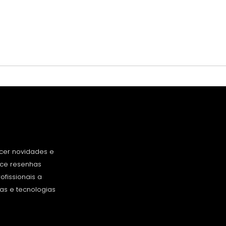
cer novidades e
rece resenhas
fissionais a
as e tecnologias