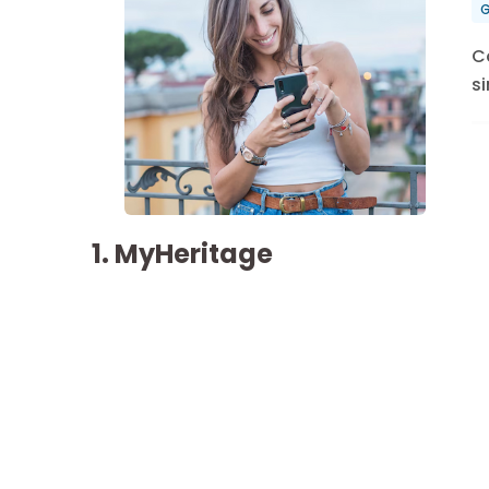
G
C
s
1. MyHeritage