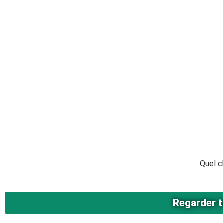
Quel c
Regarder t