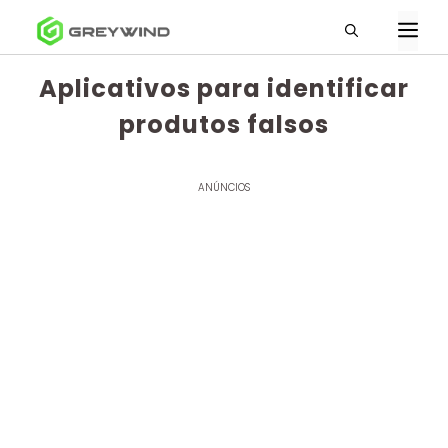
Pular
M
para
o
Aplicativos para identificar
conteúdo
produtos falsos
ANÚNCIOS