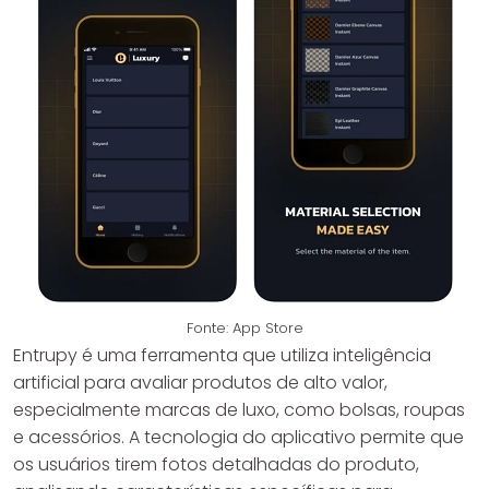
Fonte: App Store
Entrupy é uma ferramenta que utiliza inteligência
artificial para avaliar produtos de alto valor,
especialmente marcas de luxo, como bolsas, roupas
e acessórios. A tecnologia do aplicativo permite que
os usuários tirem fotos detalhadas do produto,